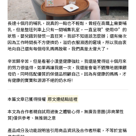
長達十個月的哺乳，說真的一點也不輕鬆，曾經在高鐵上需要哺
乳，但是整班列車上只有一間哺集乳室，一直呈現”使用中”的
狀態，嬰兒餓到發慌一直狂哭，我卻不知道該怎麼辦；還有幾次
因為工作時間長不方便擠奶，溢奶衣服濕透的窘境，所以我由衷
地向自己還有每個母乳媽媽致敬，我們真是太偉大了。
辛苦歸辛苦，但是看著小漢堡健康強壯，我還是覺得這十個月來
的努力很值得，如果再讓我選一次，我還是會毫不猶豫地選擇餵
母奶，同時搭配優質的保健品照顧自己，因為有健康的媽媽，才
有健康的寶寶和源源不絕的奶水呀!
本篇文章已獲得授權
原文連結點這裡
本文為合作者親自試用過後之體驗心得，無廣告意圖(非商業性
質)僅供參考、無推銷之意
產品成分及功能說明皆引用商品資訊及合作者所載，不等於宣稱