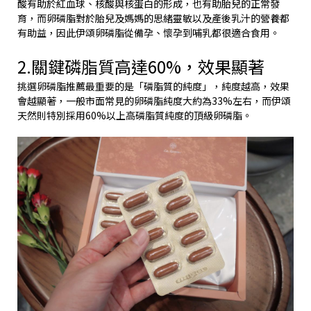
酸有助於紅血球、核酸與核蛋白的形成，也有助胎兒的正常發
育，而卵磷脂對於胎兒及媽媽的思緒靈敏以及產後乳汁的營養都
有助益，因此伊頌卵磷脂從備孕、懷孕到哺乳都很適合食用。
2.關鍵磷脂質高達60%，效果顯著
挑選卵磷脂推薦最重要的是「磷脂質的純度」，純度越高，效果
會越顯著，一般市面常見的卵磷脂純度大約為33%左右，而伊頌
天然則特別採用60%以上高磷脂質純度的頂級卵磷脂。