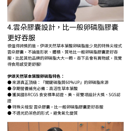
4.雲朵膠囊設計，比一般卵磷脂膠囊
更好吞服
很值得誇獎的是，伊頌天然草本葉酸卵磷脂是少見的特殊尖梭式
雲朵膠囊，不論是形狀、體積、質地比一般卵磷脂膠囊更好吞
服，比起其他品牌的卵磷脂大大一顆，吞下去會有異物感，我覺
得食用感受更舒服!
伊頌天然草本葉酸卵磷脂特色：
● 來源真正頂級：『關鍵磷脂質60%UP』的卵磷脂來源
● 孕期營養補充必備：高活性草本葉酸
● 獲英國BRCGS 食安標準認證、美、荷雙項設計大獎、SGS認
證
● 特殊尖梭型 雲朵膠囊，比一般卵磷脂膠囊更好吞服
● 不透光奶茶色的形式，避免氧化變質