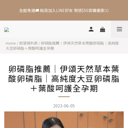
7
7
5
6
8
6
6
4
5
9
7
全館免運🚚 點我加入LINE好友 現領$50首購優惠👆🏻
全館免運🚚 點我加入LINE好友 現領$50首購優惠👆🏻
5
5
3
4
8
6
4
4
2
3
7
5
3
3
1
2
6
9
4
9
🔥 秋日年中慶！滿＄3900 贈：購物金＋益生菌 🔥
2
2
:
0
1
:
5
8
:
3
8
日
時
分
秒
1
1
0
4
7
2
7
Home
/
部落格列表
/
卵磷脂推薦｜伊頌天然草本葉酸卵磷脂｜高純度
0
0
3
6
1
6
大豆卵磷脂＋葉酸呵護全孕期
2
5
0
5
全館免運🚚 點我加入LINE好友 現領$50首購優惠👆🏻
1
4
4
0
3
3
卵磷脂推薦｜伊頌天然草本葉
2
2
酸卵磷脂｜高純度大豆卵磷脂
1
1
0
0
＋葉酸呵護全孕期
2023-06-05