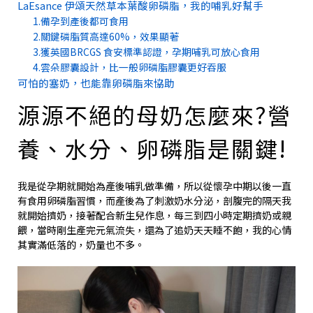
LaEsance 伊頌天然草本葉酸卵磷脂，我的哺乳好幫手
1.備孕到產後都可食用
2.關鍵磷脂質高達60%，效果顯著
3.獲英國BRCGS 食安標準認證，孕期哺乳可放心食用
4.雲朵膠囊設計，比一般卵磷脂膠囊更好吞服
可怕的塞奶，也能靠卵磷脂來協助
源源不絕的母奶怎麼來?營
養、水分、卵磷脂是關鍵!
我是從孕期就開始為產後哺乳做準備，所以從懷孕中期以後一直
有食用卵磷脂習慣，而產後為了刺激奶水分泌，剖腹完的隔天我
就開始擠奶，接著配合新生兒作息，每三到四小時定期擠奶或親
餵，當時剛生產完元氣流失，還為了追奶天天睡不飽，我的心情
其實滿低落的，奶量也不多。