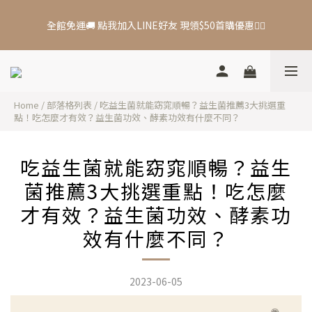
7
7
5
7
5
9
5
6
6
4
6
4
8
4
全館免運🚚 點我加入LINE好友 現領$50首購優惠👆🏻
全館免運🚚 點我加入LINE好友 現領$50首購優惠👆🏻
5
5
3
5
3
7
3
9
4
4
2
4
2
6
2
8
3
3
1
3
1
5
1
7
🔥 秋日年中慶！滿＄3900 贈：購物金＋益生菌 🔥
2
2
:
0
2
:
0
4
:
0
6
日
時
分
秒
1
1
1
3
5
Home
/
部落格列表
/
吃益生菌就能窈窕順暢？益生菌推薦3大挑選重
0
0
0
2
4
點！吃怎麼才有效？益生菌功效、酵素功效有什麼不同？
1
3
全館免運🚚 點我加入LINE好友 現領$50首購優惠👆🏻
0
2
1
吃益生菌就能窈窕順暢？益生
0
菌推薦3大挑選重點！吃怎麼
才有效？益生菌功效、酵素功
效有什麼不同？
2023-06-05