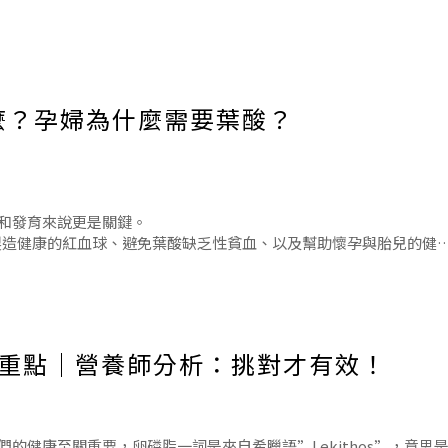
麼？孕婦為什麼需要葉酸？
磷脂質」，是每個人身體都必備的物質，功用是保護細胞膜，維持通
和發育來說更是關鍵。
程度的健康。通透性指讓細胞內不同的營養、物質或必須排出的廢物
助於身體製造健康的紅血球、避免葉酸缺乏性貧血、以及幫助懷孕與胎兒的健
身上下每個細胞都需要卵磷脂來
則保持不變—均衡攝取水果、蔬菜、全穀物、優質的蛋白質和良好的
先特別被注意的。
選重點｜營養師分析：挑對才有效！
健康至關重要，卵磷脂一詞是來自希臘語”Lekithos”，意思