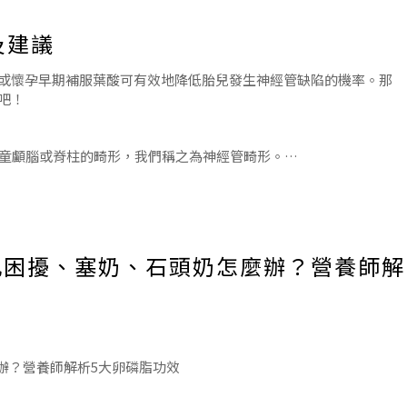
及建議
或懷孕早期補服葉酸可有效地降低胎兒發生神經管缺陷的機率。那
吧！
營養素。它與B群維生素屬於同一家族，膽鹼的主要功能是支持細胞
兒童顱腦或脊柱的畸形，我們稱之為神經管畸形。
和孕婦葉酸缺乏卻是主要原因。葉酸是一種水溶性維生素，是胎兒早
乳困擾、塞奶、石頭奶怎麼辦？營養師解
辦？營養師解析5大卵磷脂功效