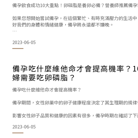
備孕飲食成功10大重點！卵磷脂是養卵必備？營養師推薦備孕
如果您想開始嘗試備孕，在這個繁忙、有時充滿壓力的生活中
好我們的身體和情緒健康，備孕將永遠都不嫌晚。
根據生殖內分泌學家Stephen B. Mooney博士指出
2023-06-05
孕做好準備。
備孕飲食成功10大重點
備孕吃什麼維他命才會提高機率？1
婦需要吃卵磷脂？
備孕飲食成功重點1：適量攝取卵磷脂
備孕吃什麼維他命才會提高機率？
備孕期間，女性卵巢中的卵子健康程度決定了其生理期的規律
卵磷脂當中有一種稱為磷脂質(磷脂醯膽鹼
影響女性卵子品質和健康的因素有很多，備孕時期在確認了下
的營養和健康的飲食來增加懷孕的機會，這將有助於維護卵子
2023-06-05