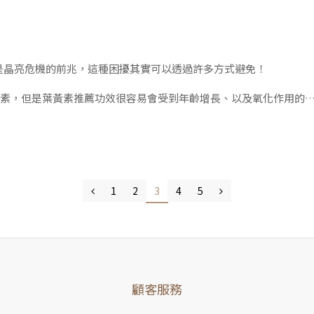
酸甘油脂和磷脂質，
是晶亮危機的前兆，這種困擾其實可以透過許多方式避免！
蔔素，但是葉黃素推薦功效很容易會受到年齡增長、以及氧化作用的
合成葉黃素和玉米黃素，因此會需要額外去補充。
1
2
3
4
5
足量葉黃素和玉米黃質的族群，相較於微量攝取的族群
顧客服務