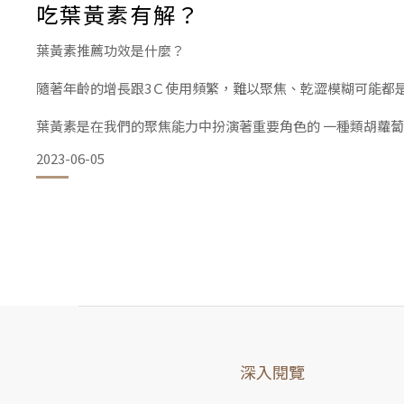
吃葉黃素有解？
卵磷脂的主要成份有：膽鹼、脂肪酸、甘油、糖脂、磷酸、三
葉黃素推薦功效是什麼？
隨著年齡的增長跟3Ｃ使用頻繁，難以聚焦、乾澀模糊可能都
葉黃素是在我們的聚焦能力中扮演著重要角色的 一種類胡蘿
響而逐漸流失，造成聚焦功能衰退的風險 由於我們無法自行
2023-06-05
葉黃素劑量與副作用要小心？
一項波士頓Massachusetts醫學單位的研究指出，攝取
深入閱覽