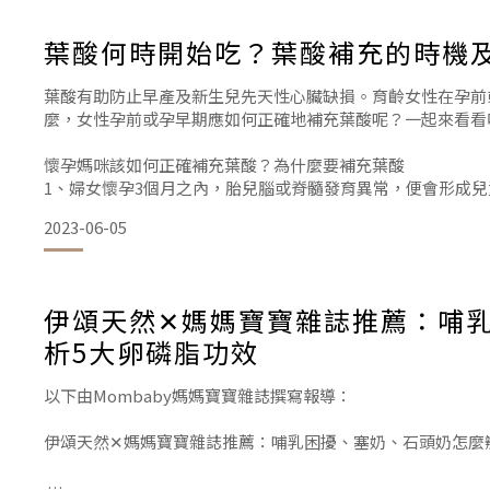
葉酸何時開始吃？葉酸補充的時機
備孕維他命推薦1：卵磷脂
葉酸有助防止早產及新生兒先天性心臟缺損。育齡女性在孕前
麼，女性孕前或孕早期應如何正確地補充葉酸呢？一起來看看
雖然膽鹼不被認為是維生素或礦物質，但它是一種必備的膳食
分裂和生長(例如在備孕期間、
懷孕媽咪該如何正確補充葉酸？為什麼要補充葉酸
1、婦女懷孕3個月之內，胎兒腦或脊髓發育異常，便會形成
2、先天性神經管畸形發病原因可能是多方面的，但育齡婦女
2023-06-05
神經發育必需的一種營養物質。
3、一般人每天需要葉酸200微克，
伊頌天然✕媽媽寶寶雜誌推薦：哺
析5大卵磷脂功效
以下由Mombaby媽媽寶寶雜誌撰寫報導：
伊頌天然✕媽媽寶寶雜誌推薦：哺乳困擾、塞奶、石頭奶怎麼