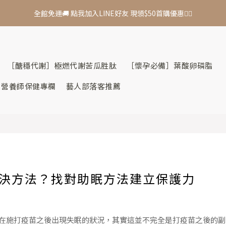
5
7
3
4
5
4
全館免運🚚 點我加入LINE好友 現領$50首購優惠👆🏻
全館免運🚚 點我加入LINE好友 現領$50首購優惠👆🏻
4
6
2
3
4
3
3
5
1
2
3
2
2
4
:
0
1
:
2
1
:
秋日年中慶！滿＄3900 贈：購物金＋益生菌 🔥
日
時
分
1
3
0
1
0
0
2
0
［醣穩代謝］極燃代謝苦瓜胜肽
［懷孕必備］葉酸卵磷脂
全館免運🚚 點我加入LINE好友 現領$50首購優惠👆🏻
1
0
營養師保健專欄
藝人部落客推薦
解決方法？找對助眠方法建立保護力
在施打疫苗之後出現失眠的狀況，其實這並不完全是打疫苗之後的副