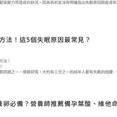
緊張壓力而造成的狀況，因為目前並沒有明確指出失眠原因與疫苗有
失眠原因最常見？
方法！這5個失眠原因最常見？
甚至第三劑疫苗的過程，最重要的是您需要獲得足夠的睡眠以獲得最
方法！
？
眠問題之一，根據研究，大約有三分之一的成年人都有失眠的困擾。
」，而每周發生超過3個晚上、並且持續超過一個月的失眠就算是「
影響我們的生活。如果您常常難以入睡，或者突然無法深層入睡，也
養卵必備？營養師推薦備孕葉酸、維他