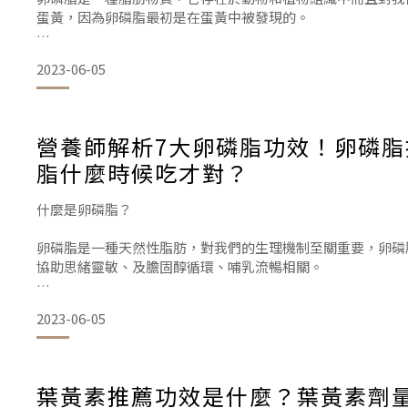
蛋黃，因為卵磷脂最初是在蛋黃中被發現的。
葉酸對於懷孕期間的重要性？
卵磷脂存在於綠色蔬菜、紅肉、植物種子還有雞蛋當中，卵磷
2023-06-05
脂推薦是孕婦及哺乳媽咪的必備營養—有助於寶寶靈敏發展、
根據國民健康署建議：成年
卵磷脂的功效是什麼？
營養師解析7大卵磷脂功效！卵磷脂
卵磷脂的功效重點：卵磷脂是膽鹼的重要來源，膽鹼是我們製
脂什麼時候吃才對？
什麼是卵磷脂？
卵磷脂是一種天然性脂肪，對我們的生理機制至關重要，卵磷
協助思緒靈敏、及膽固醇循環、哺乳流暢相關。
卵磷脂功效/好處的關鍵？
2023-06-05
卵磷脂當中含有的磷脂質，是卵磷脂功效的關鍵精華。
卵磷脂是一種在植物和動物組織中都能被發現的脂肪物質，同
葉黃素推薦功效是什麼？葉黃素劑
乳化劑的功能，可以分解脂肪及膽固醇等等油脂性物質。