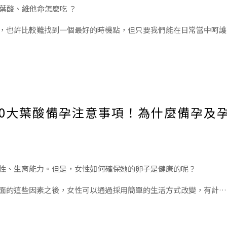
葉酸、維他命怎麼吃 ？
，也許比較難找到一個最好的時機點，但只要我們能在日常當中呵護
，若在確認有備孕目標的情況下，建議可以從前一年或六個月前就可以開始為
0大葉酸備孕注意事項！為什麼備孕及
性、生育能力。但是，女性如何確保她的卵子是健康的呢？
面的這些因素之後，女性可以通過採用簡單的生活方式改變，有計劃
品質：