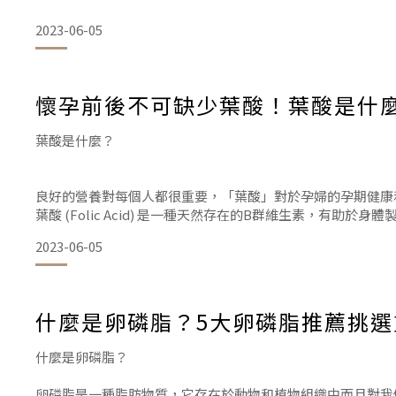
2023-06-05
懷孕前後不可缺少葉酸！葉酸是什
卵磷脂是什麼?
葉酸是什麼？
吳芃彧營養師指出，卵磷脂在身體細胞內主要需要的成分為「
良好的營養對每個人都很重要，「葉酸」對於孕婦的孕期健康
透性，保持細胞膜的完整，讓細胞不容易死亡，可以維持一定
葉酸 (Folic Acid) 是一種天然存在的B群維生素，有
都能從細胞內外溝通，所以卵磷脂在體內扮演重要的角色，全
康。
2023-06-05
事實上，在懷孕期間保持健康飲食並沒有神奇的公式，基本原
脂肪來源，然而，孕婦飲食的營養元素當中，葉酸功效是必須
什麼是卵磷脂？5大卵磷脂推薦挑
什麼是卵磷脂？
卵磷脂是一種脂肪物質，它存在於動物和植物組織中而且對我們的