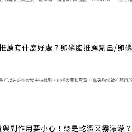
脂的好處是：循環通暢、增加睡眠品質、幫助思緒靈活。同時，卵磷
以及避免塞奶堵塞的問題。
推薦有什麼好處？卵磷脂推薦劑量/卵
造內在
脂可以在許多食物中被找到，包括大豆和蛋黃， 卵磷脂常被推薦用
時卵磷脂對於正常的健康功能是必不可少的，同時卵磷脂功效也具有
量與副作用要小心！總是乾澀又霧濛濛