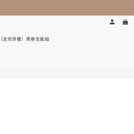
7
4
6
3
5
2
4
1
秒
3
0
2
［全效保養］青春全能組
1
0