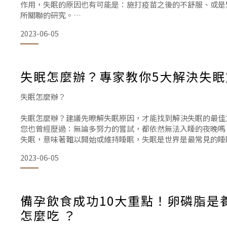
作用，失眠的原因也有可能是：施打疫苗之後的不舒服、或是
所關聯的研究。
2023-06-05
馬上暸解：失眠怎麼辦？專家教你5大解決失眠方法！這5個
找對助眠方法才能建立保護力？
失眠怎麼辦？專家教你5大解決失眠
健康的睡眠對於我們的保護力至關重要。隨著您施打第二劑、
佳的保護力
失眠怎麼辦？
失眠怎麼辦？建議先暸解失眠原因，才能找到解決失眠的最佳
您也曾經歷過：無論多努力的嘗試，都依然無法入睡的夜晚嗎
失眠，意味著難以開始或維持睡眠，失眠是世界是最常見的睡
難以入睡的情況若是一次持續幾天就可以被歸類為「急性失眠
2023-06-05
性失眠」
根據統計，女性通常會比男性更容易失眠，失眠以不同的方式
許您需要
備孕飲食成功10大重點！卵磷脂是
怎麼吃 ？